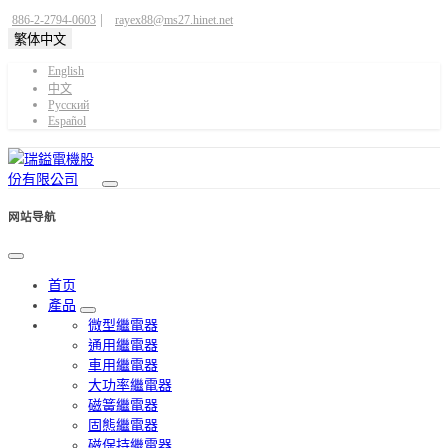
|
886-2-2794-0603
rayex88@ms27.hinet.net
繁体中文
English
中文
Pусский
Español
网站导航
首页
產品
微型繼電器
通用繼電器
車用繼電器
大功率繼電器
磁簧繼電器
固態繼電器
磁保持繼電器