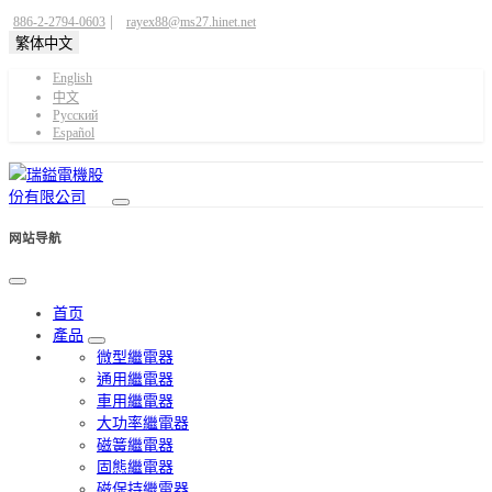
|
886-2-2794-0603
rayex88@ms27.hinet.net
繁体中文
English
中文
Pусский
Español
网站导航
首页
產品
微型繼電器
通用繼電器
車用繼電器
大功率繼電器
磁簧繼電器
固態繼電器
磁保持繼電器