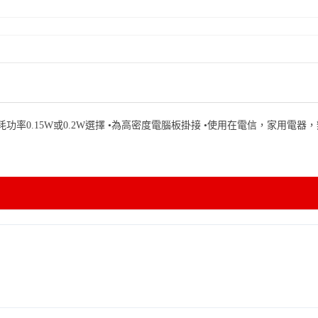
型，提供消耗功率0.15W或0.2W選擇 •為高密度電腦板掛接 •使用在電信，家用