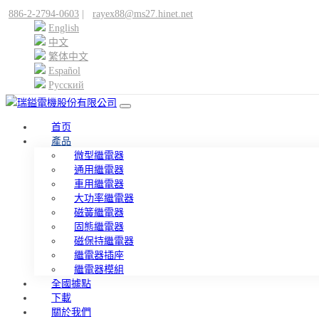
886-2-2794-0603
|
rayex88@ms27.hinet.net
English
中文
繁体中文
Español
Pусский
首页
產品
微型繼電器
通用繼電器
車用繼電器
大功率繼電器
磁簧繼電器
固態繼電器
磁保持繼電器
繼電器插座
繼電器模組
全國據點
下載
關於我們