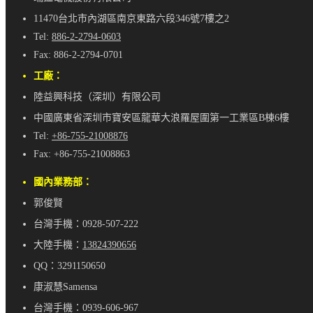
11470台北市內湖區南京東路六段346號7樓之2
Tel:
886-2-2794-0603
Fax: 886-2-2794-0701
工廠：
陸益興科技（深圳）有限公司
中國廣東省深圳市寶安區龍華大浪羅屋圍第一工業區B棟6樓
Tel:
+86-755-21008876
Fax: +86-755-21008863
國內業務部：
郭俊賢
台灣手機：0928-507-222
大陸手機：
13824390656
QQ：3291150650
康淑慧Samensa
台灣手機：0939-606-967