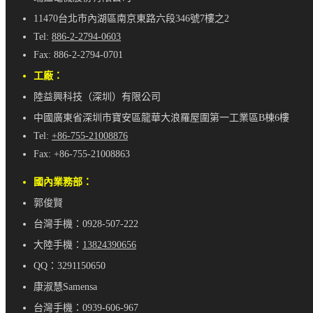
11470台北市內湖區南京東路六段346號7樓之2
Tel:
886-2-2794-0603
Fax: 886-2-2794-0701
工廠：
陸益興科技（深圳）有限公司
中國廣東省深圳市寶安區龍華大浪羅屋圍第一工業區B棟6樓
Tel:
+86-755-21008876
Fax: +86-755-21008863
國內業務部：
郭俊賢
台灣手機：0928-507-222
大陸手機：
13824390656
QQ：3291150650
康淑慧Samensa
台灣手機：0939-606-967