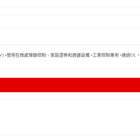
.5A（AC240V) •使用在微處理器控制、家庭證券和週邊設備 •工業控制專用 •通過UL