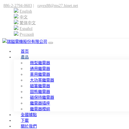
886-2-2794-0603
|
rayex88@ms27.hinet.net
English
中文
繁体中文
Español
Pусский
首页
產品
微型繼電器
通用繼電器
車用繼電器
大功率繼電器
磁簧繼電器
固態繼電器
磁保持繼電器
繼電器插座
繼電器模組
全國據點
下載
關於我們