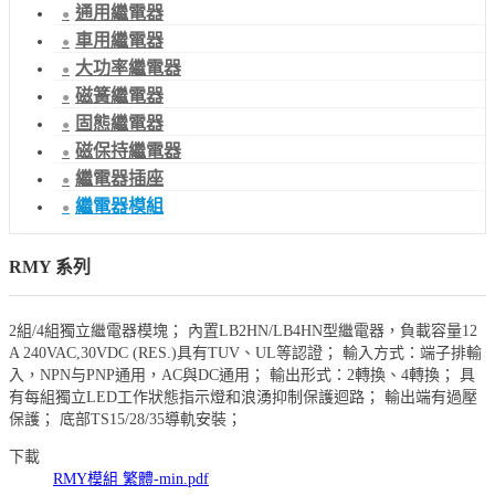
通用繼電器
車用繼電器
大功率繼電器
磁簧繼電器
固態繼電器
磁保持繼電器
繼電器插座
繼電器模組
RMY 系列
2組/4組獨立繼電器模塊； 內置LB2HN/LB4HN型繼電器，負載容量12
A 240VAC,30VDC (RES.)具有TUV、UL等認證； 輸入方式：端子排輸
入，NPN与PNP通用，AC與DC通用； 輸出形式：2轉換、4轉換； 具
有每組獨立LED工作狀態指示燈和浪湧抑制保護迴路； 輸出端有過壓
保護； 底部TS15/28/35導軌安裝；
下載
RMY模組 繁體-min.pdf