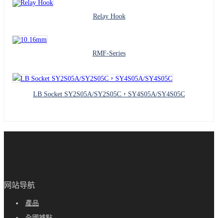
Relay Hook
RMF-Series
LB Socket SY2S05A/SY2S05C，SY4S05A/SY4S05C
网站导航
產品
全國據點