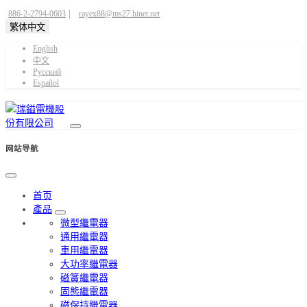
|
886-2-2794-0603
rayex88@ms27.hinet.net
繁体中文
English
中文
Pусский
Español
网站导航
首页
產品
微型繼電器
通用繼電器
車用繼電器
大功率繼電器
磁簧繼電器
固態繼電器
磁保持繼電器